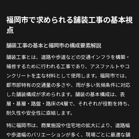
準
舗装工事計画時に意識すべき施工管理の手
福岡市で求められる舗装工事の基本視
引き
点
舗装工事の特徴から考える設計の工夫
アスファルト舗装の特徴を活かす設計ポイ
舗装工事の基本と福岡市の構成要素解説
ント
舗装工事とは、道路や歩道などの交通インフラを構築・
舗装工事の構成と設計時の工夫を徹底解説
補修するために行われる工事であり、アスファルトやコ
土木構造物標準図集を用いた舗装設計の実
ンクリートを主な材料として使用します。福岡市では、
践
都市部特有の交通量の多さや、雨が多い気候条件に対応
舗装工事における予防保全型設計の特徴と
した舗装構成が求められます。舗装の基本構成は、表
は
層・基層・路盤・路床の4層で、それぞれが役割を持ち、
耐久性や安全性に直結します。
標準図集活用で福岡市仕様の設計を実現す
る方法
特に福岡市は、商業施設や住宅地の拡大により、道路幅
標準図集を活用した舗装工事の品質向上
や歩道幅のバリエーションが多く、現場ごとに最適な舗