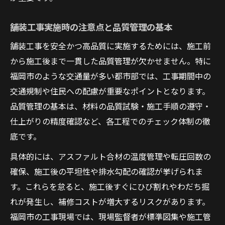
夫
舗装工事実施時の注意点と品質管理の基本
維持管理まで見据えた舗装工事計画の要点
舗装工事を安全かつ高品質に実施するためには、施工前
舗装工事の維持管理計画と標準図集の役割
から施工後まで一貫した品質管理が欠かせません。特に
長期的視点で考える舗装工事と保全手法
福岡市のような交通量が多い都市部では、工事期間中の
舗装工事における維持管理と品質確保の実
交通規制や住民への配慮が重要なポイントとなります。
践法
品質管理の基本は、材料の品質試験・施工手順の遵守・
標準図集を用いた舗装工事計画の最適化方
仕上がりの精度確認など、各工程でのチェック体制の徹
法
底です。
舗装工事の事後保全型管理と設計ポイント
具体的には、アスファルト合材の温度管理や転圧回数の
確保、施工後の平坦性や排水勾配の確認が挙げられま
す。これらを怠ると、施工後すぐにひび割れやわだち掘
れが発生し、補修コストが増大するリスクがあります。
福岡市の工事現場では、現場監督者が標準図集や施工管