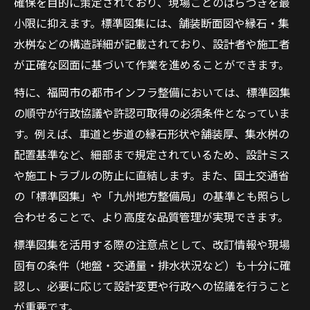
確保を目的に策定されており、現場ごとのばらつきを最
国土交通省標準図集との比較で見る基準の
小限に抑えます。標準図集には、舗装断面図や縁石・集
違い
水桝などの構造詳細が記載されており、設計者や施工者
舗装工事設計時に重視すべき構造物の規格
が正確な図面に基づいて作業を進めることができます。
福岡市舗装工事に反映される基準のチェッ
特に、福岡市の都市インフラ整備においては、標準図集
クポイント
の順守が行政協議や許認可取得の必須条件となっていま
舗装工事を成功に導く安全管理と施工ポイント
す。例えば、車道と歩道の縁石形状や舗装厚、集水桝の
舗装工事で求められる安全管理と標準図集
配置基準など、細部まで規定されているため、設計ミス
活用法
や施工トラブルの防止に直結します。また、国土交通省
福岡市舗装工事の施工ポイント徹底ガイド
の「標準図集」や「九州地方整備局」の基準とも照らし
合わせることで、より高度な品質管理が実現できます。
舗装工事現場での事故防止と品質確保の要
点
標準図集を活用する際の注意点として、改訂情報や現場
標準図集に基づく舗装工事の効率的な進め
固有の条件（地盤・交通量・排水状況など）も十分に確
方
認し、必要に応じて設計変更や行政への協議を行うこと
舗装工事成功のための安全対策と手順の工
が重要です。