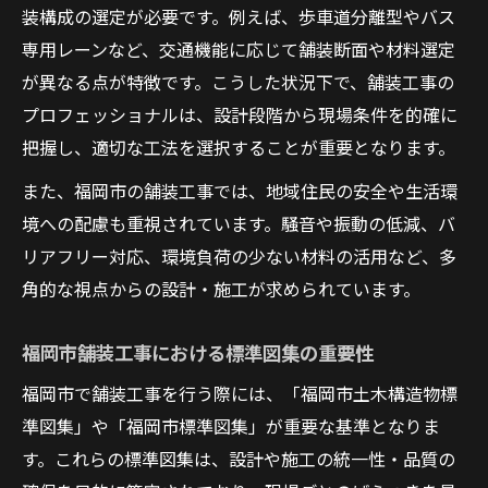
装構成の選定が必要です。例えば、歩車道分離型やバス
舗装工事の品質向上に役立つ標準図集の使
専用レーンなど、交通機能に応じて舗装断面や材料選定
い方
が異なる点が特徴です。こうした状況下で、舗装工事の
福岡市標準図集を活かした舗装工事管理術
プロフェッショナルは、設計段階から現場条件を的確に
舗装工事現場での下水道標準図の活用ポイ
把握し、適切な工法を選択することが重要となります。
ント
また、福岡市の舗装工事では、地域住民の安全や生活環
国土交通省標準図集と福岡市の品質基準比
境への配慮も重視されています。騒音や振動の低減、バ
較
リアフリー対応、環境負荷の少ない材料の活用など、多
舗装工事の施工精度を高める標準図集活用
角的な視点からの設計・施工が求められています。
法
福岡市の土木構造物基準が工事に与える影響
福岡市舗装工事における標準図集の重要性
土木構造物標準図集が舗装工事へもたらす
福岡市で舗装工事を行う際には、「福岡市土木構造物標
効果
準図集」や「福岡市標準図集」が重要な基準となりま
舗装工事基準と福岡市特有の構造物規定解
す。これらの標準図集は、設計や施工の統一性・品質の
説