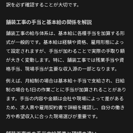
舗装工事のm2単価に反映される手当の仕組
訳を必ず確認することが大切です。
み
舗装工事の手当と基本給の関係を解説
舗装工事現場ごとのm2単価と手当の相場観
舗装工事の手当がm2単価に与える実際の差
舗装工事の給与体系は、基本給に各種手当を加算する形
式が一般的です。基本給は経験や資格、雇用形態によっ
舗装工事で手当込みm2単価を見極める方法
て設定されますが、手当が加わることで実際の手取り額
舗装工事手当とm2単価交渉の注意点
が大きく変動します。特に、舗装工事では残業手当や資
資格や経験が手当に及ぼす舗装工事の現実
格手当、現場手当が主要な収入源の一部となります。
舗装工事で資格が手当に直結する理由とは
例えば、月給制の場合は基本給＋手当で支給され、日給
舗装工事手当は経験年数でどこまで変わ
制の場合も1日の作業ごとに手当が加算されることがあり
る？
ます。手当の内容や金額は会社や現場によって差がある
舗装工事の資格手当・経験手当の現場実例
ため、求人票や雇用契約書で詳細を確認し、自分の働き
舗装工事の手当で重視されるスキルと実績
方や希望収入に合った現場選びが重要です。
舗装工事で手当額を上げる資格取得のコツ
実例から見る舗装工事手当と収入の伸ばし方