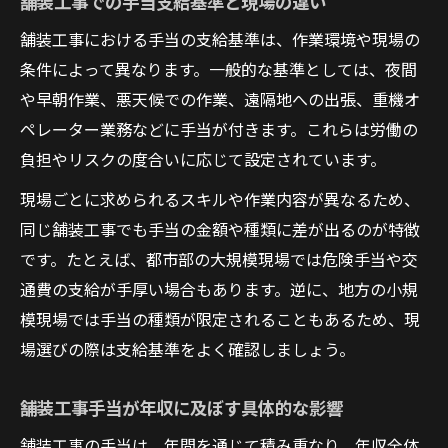
舗装工事での手当支給基準と現場の違い
舗装工事手当の実例でわかる収入アップ法
舗装工事における手当の支給基準は、作業環境や現場の
舗装工事現場での手当内訳と収入比較事例
条件によって異なります。一般的な基準としては、夜間
舗装工事の手当で年収アップを実現する秘
や早朝作業、悪天候での作業、遠隔地への出張、重機オ
訣
ペレーター業務などに手当が付きます。これらは労働の
負担やリスクの度合いに応じて設定されています。
舗装工事手当の支給実態と現場の声を紹介
舗装工事で手当増を叶えた成功ストーリー
現場ごとに求められるスキルや作業内容が異なるため、
同じ舗装工事でも手当の金額や種類に差が出るのが特徴
です。たとえば、都市部の大規模現場では危険手当や交
通費の支給が手厚い場合もあります。逆に、地方の小規
模現場では手当の種類が限定されることもあるため、現
場選びの際は支給基準をよく確認しましょう。
舗装工事手当が年収に及ぼす具体的な影響
舗装工事の手当は、年間を通じて積み重なり、年収全体