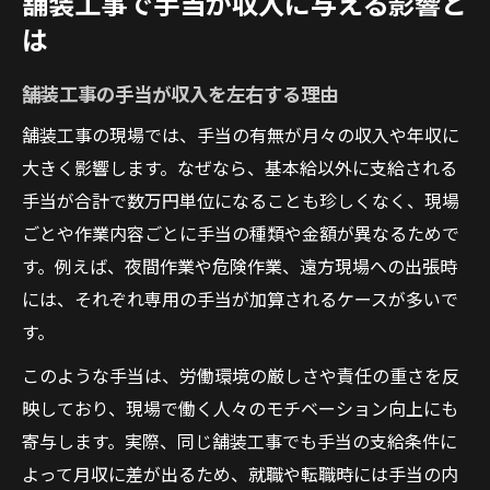
舗装工事で手当が収入に与える影響と
舗装工事で給料アップに直結する手当とは
は
舗装工事の手当種類と支給条件を徹底解説
舗装工事の手当が収入を左右する理由
舗装工事現場で評価される手当の特徴
舗装工事で見逃せない手当活用のコツ
舗装工事の現場では、手当の有無が月々の収入や年収に
大きく影響します。なぜなら、基本給以外に支給される
舗装工事の手当増額に必要なアクション
手当が合計で数万円単位になることも珍しくなく、現場
手当を活かした舗装工事のキャリア設計術
ごとや作業内容ごとに手当の種類や金額が異なるためで
舗装工事の手当を考慮したキャリア形成法
す。例えば、夜間作業や危険作業、遠方現場への出張時
舗装工事で手当を伸ばすための転職戦略
には、それぞれ専用の手当が加算されるケースが多いで
舗装工事の手当を活かした収入設計の実際
す。
舗装工事でキャリアアップを叶える手当対
このような手当は、労働環境の厳しさや責任の重さを反
策
映しており、現場で働く人々のモチベーション向上にも
舗装工事の手当と役職アップの関係を解説
寄与します。実際、同じ舗装工事でも手当の支給条件に
舗装工事でm2単価に影響する手当の実態
よって月収に差が出るため、就職や転職時には手当の内