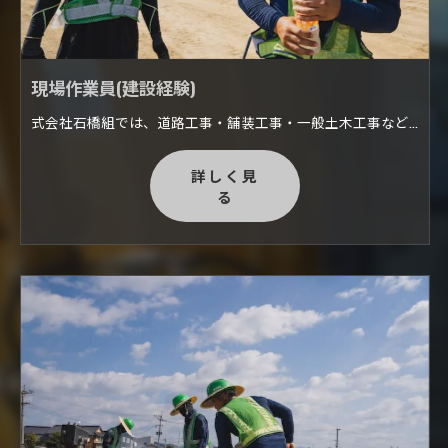
現場作業員(建設経験)
式会社石橋組では、道路工事・舗装工事・一般土木工事など幅広い業務に携わっています。 私たちが普段生活する日常で、舗装工事は様々な場所でおこなわれています。 公共道路・私道・施設や店舗の駐車場・住宅の駐車場・ぬかるみ・雑草防止が必要な用地・水たまり・ぬかるみなどの改善が必要な土地など。 弊社ではご依頼に応じて臨機応変に対応いたし、人や車が安全に通行できるよう現場に合わせた的確な施工を行います。
詳しく見
る