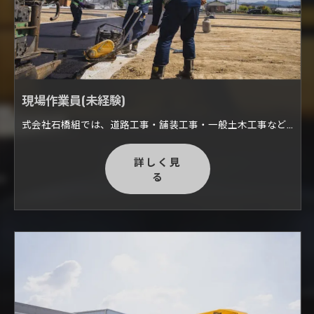
現場作業員(未経験)
式会社石橋組では、道路工事・舗装工事・一般土木工事など幅広い業務に携わっています。 私たちが普段生活する日常で、舗装工事は様々な場所でおこなわれています。 公共道路・私道・施設や店舗の駐車場・住宅の駐車場・ぬかるみ・雑草防止が必要な用地・水たまり・ぬかるみなどの改善が必要な土地など。 弊社ではご依頼に応じて臨機応変に対応いたし、人や車が安全に通行できるよう現場に合わせた的確な施工を行います。
詳しく見
る