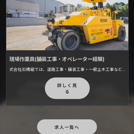
現場作業員(舗装工事・オペレーター経験)
式会社石橋組では、道路工事・舗装工事・一般土木工事など幅広い業務に携わっています。 私たちが普段生活する日常で、舗装工事は様々な場所でおこなわれています。 公共道路・私道・施設や店舗の駐車場・住宅の駐車場・ぬかるみ・雑草防止が必要な用地・水たまり・ぬかるみなどの改善が必要な土地など。 弊社ではご依頼に応じて臨機応変に対応いたし、人や車が安全に通行できるよう現場に合わせた的確な施工を行います。
詳しく見
る
求人一覧へ