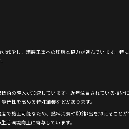
舗装工事現場の環境負荷軽減アイデア
舗装工事で地域社会に貢献する具体策
舗装工事における新技術と現場効率化
舗装工事で実現する環境へのやさしさ
舗装工事が進める環境負荷削減の工夫とは
情が減少し、舗装工事への理解と協力が進んでいます。特
舗装工事と資源リサイクル推進の現状
す。
舗装工事で注目される省エネ技術の特徴
環境に配慮した舗装工事のメリット分析
舗装工事の現場で配慮される住環境改善
低炭素化目指した舗装工事のポイント
技術の導入が加速しています。近年注目されている技術に
、静音性を高める特殊舗装などがあります。
舗装工事によるCO2削減の具体的取り組み
低炭素化を支える舗装工事の資材選び
度で施工可能なため、燃料消費やCO2排出を抑えること
の生活環境向上に寄与しています。
舗装工事の省エネ機械活用の効果とは