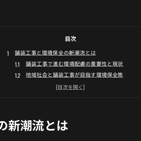
目次
舗装工事と環境保全の新潮流とは
舗装工事で進む環境配慮の重要性と現状
地域社会と舗装工事が目指す環境保全策
舗装工事の最新環境配慮技術を解説
都市インフラと環境意識の融合事例紹介
持続可能な舗装工事の実践的アプローチ
環境配慮型舗装工事の最新事例解説
の新潮流とは
舗装工事で採用される環境配慮型工法の特徴
資源循環を意識した舗装工事の現場事例