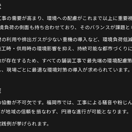
状
舗装工事がもたらす地域環境への効果
工事の需要が高まり、環境への配慮がこれまで以上に重要
低排出型機械導入の舗装工事事例を紹介
環境負荷の側面も持ち合わせており、そのバランスが課題と
舗装工事で進める脱炭素への取り組み
材の利用や排出ガスが少ない重機の導入など、環境負荷低
福岡県福岡市が進める持続可能な舗装工事
施工時・供用時の環境影響を抑え、持続可能な都市づくり
福岡県福岡市の舗装工事と環境戦略の関係
約が存在するため、すべての舗装工事で最先端の環境配慮
舗装工事における地域連携と環境保全策
し、現場ごとに最適な環境対策の導入が求められています
都市計画と舗装工事が両立する事例を分析
舗装工事における脱炭素化の推進ポイント
策
地域社会を支える舗装工事の工夫とは
の協働が不可欠です。福岡市では、工事による騒音や粉じ
地域の未来を築く舗装工事の工夫
事が地域の信頼を損なわず、円滑な進行が可能となります。
舗装工事で実現する地域環境の持続可能性
実践例が挙げられます。
地域住民が評価する舗装工事の工法選定