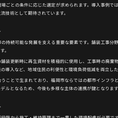
舗装工事で低炭素社会実現に貢献する方法
場ごとの条件に応じた選定が求められます。導入事例では、
舗装工事現場でのエネルギー管理の工夫
主流技術として期待されています。
介
市の持続可能な発展を支える重要な要素です。舗装工事分
ます。
の舗装更新時に再生資材を積極的に使用し、工事時の廃棄
装の導入など、地域住民の利便性と環境負荷低減を両立し
合うことで生まれており、福岡市ならではの都市インフラ
モデルとなるため、今後も多様な主体の連携が鍵となりま
チ
画段階から施工・維持管理まで一貫した環境配慮が必要で