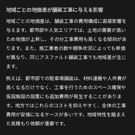
方
地域ごとの地価差が舗装工事に与える影響
舗装工事の費用明細で確認すべき地価の影
地域ごとの地価差は、舗装工事の費用構成に直接影響を
響
与えます。都市部や人気エリアでは、土地の需要が高い
地価の違いで舗装工事単価はどう変わるか
ため地価が上昇し、その分工事費用も高くなる傾向があ
地価の違いが舗装工事単価に与える具体例
ります。また、施工業者の数や競争状況によっても単価
が異なり、同じアスファルト舗装工事でも地域差が生じ
舗装工事単価は地価の差でどれほど変動す
ます。
る？
地価差による舗装工事単価の見積もりポイ
例えば、都市部での駐車場舗装は、材料運搬や人件費が
ント
高くなるだけでなく、工事を行うためのスペース確保や
アスファルト舗装単価と地価の相場比較方
仮設施設の設置にも追加費用が発生することがありま
法
す。地方ではこれらのコストを抑えやすく、全体の工事
費用が安価になるケースが多いです。地域特性を踏まえ
小規模工事にも影響する地価と単価の関係
た見積もり依頼が重要です。
性
費用最適化に役立つ舗装工事の見積もり術