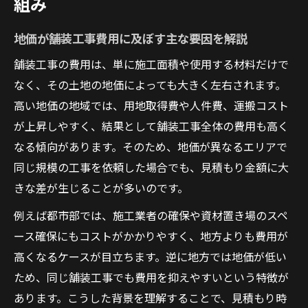
組み
地価の違いで起こる舗装工事費用の変動事
例
地価が舗装工事費用に及ぼす主な要因を解説
舗装工事費用を左右する地価と単価の基礎
舗装工事の費用は、単に施工面積や使用する材料だけで
舗装工事の単価と地価の関係性を基礎から
なく、その土地の地価によっても大きく左右されます。
解説
高い地価の地域では、用地取得費や人件費、運搬コスト
地価が変わると舗装工事単価はどうなるの
が上昇しやすく、結果として舗装工事全体の費用も高く
か
なる傾向があります。そのため、地価が異なるエリアで
舗装工事における単価表と地価の見方のポ
同じ規模の工事を依頼した場合でも、見積もり金額に大
イント
きな差が生じることが多いのです。
舗装工事費用を決める地価と単価の基礎知
例えば都市部では、施工業者の確保や資材置き場のスペ
識
ース確保にもコストがかかりやすく、地方よりも費用が
地価が高い地域での舗装工事単価の注意点
高くなるケースが目立ちます。逆に地方では地価が低い
アスファルト舗装費用における地価の影響点
ため、同じ舗装工事でも費用を抑えやすいという特徴が
あります。こうした背景を理解することで、見積もり時
アスファルト舗装工事費用に地価が与える