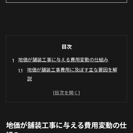
目次
地価が舗装工事に与える費用変動の仕組み
地価が舗装工事費用に及ぼす主な要因を解
説
舗装工事の費用変動と地価の密接な関係と
は
地域ごとの地価差が舗装工事に与える影響
舗装工事費用構成に地価が占める割合の実
地価が舗装工事に与える費用変動の仕
態