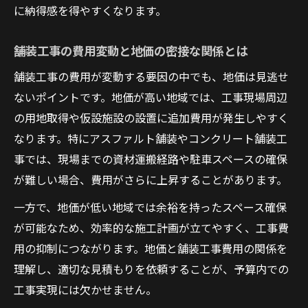
に納得感を得やすくなります。
影響
アスファルト舗装の単価表から見る地価の
舗装工事の費用変動と地価の密接な関係とは
影響
舗装工事の費用が変動する要因の中でも、地価は見逃せ
舗装工事単価表と地価変動のポイントを解
ないポイントです。地価が高い地域では、工事現場周辺
説
の用地取得や仮設施設の設置に追加費用が発生しやすく
アスファルト舗装費用と地価相場の関連性
なります。特にアスファルト舗装やコンクリート舗装工
とは
事では、現場までの資材運搬経路や駐車スペースの確保
アスファルト舗装工事費用の地域差に注目
が難しい場合、費用がさらに上昇することがあります。
適正な舗装工事費用を見極めるポイント
一方で、地価が低い地域では余裕を持ったスペース確保
舗装工事の適正費用を判断するための視点
が可能なため、効率的な施工計画が立てやすく、工事費
地価を踏まえた舗装工事費用の見極め方
用の抑制につながります。地価と舗装工事費用の関係を
舗装工事の適正相場を知るための比較ポイ
理解し、適切な見積もりを依頼することが、予算内での
ント
工事実現には欠かせません。
施工面積や条件ごとに異なる費用の見極め