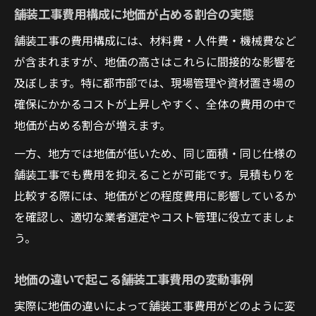
舗装工事費用構成に地価が占める割合の実態
地価を考慮した舗装工事の見積もりの工夫
舗装工事の費用構成には、材料費・人件費・機械費など
舗装工事費用を抑えるための見積もり術
が含まれますが、地価の高さはこれらに間接的な影響を
見積もり比較でわかる地価と単価の最適化
及ぼします。特に都市部では、現場管理や資材置き場の
法
確保にかかるコストが上昇しやすく、全体の費用の中で
アスファルト舗装費用の見積もりで注目す
地価が占める割合が増えます。
べき点
一方、地方では地価が低いため、同じ面積・同じ仕様の
複数業者に依頼して地価相場を把握する方
舗装工事でも費用を抑えることが可能です。見積もりを
法
比較する際には、地価がどの程度費用に影響しているか
を確認し、適切な業者選定やコスト管理に役立てましょ
う。
地価の違いで起こる舗装工事費用の変動事例
実際に地価の違いによって舗装工事費用がどのように変