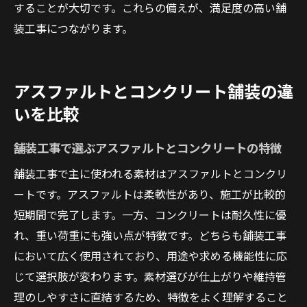
することが大切です。これらの備えが、満足度の高い舗
後悔しない舗装工事のために知っておきたい注
装工事につながります。
意点
舗装工事でよくある失敗とその回避方法
後悔しないための舗装工事業者選びのコツ
アスファルトとコンクリート舗装の違
舗装工事の契約前に確認すべきポイント
いを比較
素材選びに失敗しない舗装工事の注意点
舗装工事で選ぶアスファルトとコンクリートの特徴
長期的視点で見る舗装工事の比較ポイント
舗装工事後のトラブルを防ぐために必要な
舗装工事で主に使われる素材はアスファルトとコンクリ
知識
ートです。アスファルトは柔軟性があり、施工が比較的
短期間で完了します。一方、コンクリートは耐久性に優
れ、重い荷重にも強い点が特徴です。どちらも舗装工事
において広く使用されており、用途や求める機能性に応
じて選択肢が変わります。素材選びが仕上がりや維持管
理のしやすさに直結するため、特徴をよく理解すること