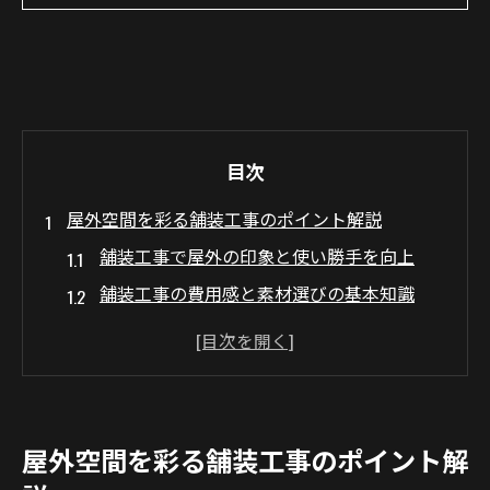
目次
屋外空間を彩る舗装工事のポイント解説
舗装工事で屋外の印象と使い勝手を向上
舗装工事の費用感と素材選びの基本知識
駐車場や庭の舗装工事で重視すべき視点
耐久性とおしゃれを両立させる舗装工事の
工夫
舗装工事の流れと施工後のポイントを理解
屋外空間を彩る舗装工事のポイント解
舗装工事の選択で後悔しないための準備