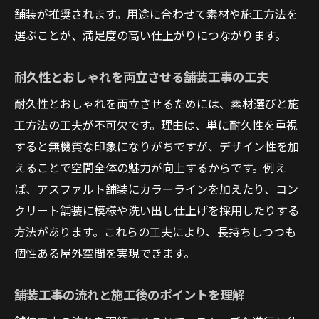
舗装工事後のメンテナンスで長持ちさせるコツ
舗装が推奨されます。用途に合わせて素材や施工方法を
選ぶことが、満足度の高い仕上がりにつながります。
舗装工事後の適切なメンテナンス方法を解
説
耐久性とおしゃれを両立させる舗装工事の工夫
駐車場舗装工事の維持管理で後悔しないた
耐久性とおしゃれを両立させるためには、素材選びと施
めに
工方法の工夫が不可欠です。理由は、単に耐久性を重視
舗装工事した庭のトラブルを防ぐポイント
すると無機質な印象になりがちですが、デザイン性を加
アスファルト舗装後の車による影響と対策
えることで空間全体の魅力が向上するからです。例え
コンクリート舗装の長持ちさせるメンテナ
ば、アスファルト舗装にカラーラインを加えたり、コン
ンス術
クリート舗装に模様や洗い出し仕上げを採用したりする
舗装工事後の快適さを保つ日常のケア
方法があります。これらの工夫により、長持ちしつつも
DIYで実現する庭のアスファルト舗装の魅力
個性ある屋外空間を実現できます。
庭アスファルトDIYで手軽に舗装工事を実現
舗装工事の流れと施工後のポイントを理解
DIY舗装工事の費用感とメリットを解説