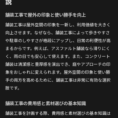
説
アスファルトとコンクリート舗装の違いを比較
舗装工事で屋外の印象と使い勝手を向上
舗装工事で選ぶアスファルトとコンクリー
トの特徴
舗装工事は屋外空間の印象を一新し、利用価値を大きく
耐久性や費用で比較する舗装工事の選択肢
向上させます。なぜなら、舗装工事によって歩きやすさ
アスファルト舗装とコンクリート舗装のメ
や駐車のしやすさが格段にアップし、日常の利便性が高
リットとデメリット
まるからです。例えば、アスファルト舗装なら滑りにく
く、雨の日でも安心して使えます。また、コンクリート
舗装工事で失敗しないための素材の違い
舗装は清潔感と重厚感を演出でき、庭やアプローチの印
用途別に見る舗装工事素材の最適な選び方
象をおしゃれに変えられます。屋外空間の印象と使い勝
舗装工事の長期コストとメンテナンス性比
手の両方を高めるために、舗装工事は非常に有効な選択
較
肢です。
駐車場や庭を快適にする舗装工事の選び方
駐車場舗装工事で重視したいポイントと費
舗装工事の費用感と素材選びの基本知識
用感
舗装工事を計画する際、費用感と素材選びの基本知識は
庭の舗装工事で暮らしやすさを向上させる