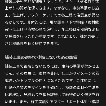
庭舗装工事をDIYで行う際の注意点
舗装工事の流れを理解することで、スムーズな進行と仕
上がりの質が確保できます。なぜなら、事前準備から施
おしゃれな庭作りを叶えるDIY舗装工事のコ
工、仕上げ、アフターケアまでの各工程で注意点が異な
ツ
るからです。具体的には、現地調査→下地整備→素材敷
DIY舗装工事で失敗しないための準備方法
設→仕上げ→点検の順で進行し、施工後は定期的な清掃
アスファルト舗装工事DIY後のメンテナンス
や補修を行うことが重要です。これにより、舗装の美し
方法
さと機能性を長く維持できます。
費用を抑えた駐車場舗装工事の進め方
舗装工事費用を抑えるためのポイント解説
舗装工事の選択で後悔しないための準備
駐車場舗装工事のコストダウン事例とアイ
舗装工事で後悔しないためには、事前の準備が欠かせま
デア
せん。その理由は、素材や費用、仕上がりイメージの認
舗装工事の費用内訳と見積もり時の注意点
識違いがトラブルの原因になるためです。具体的には、
安くても品質を保つ舗装工事の進め方
用途や希望のデザインを明確にし、複数の素材や工法を
駐車場舗装工事で後悔しない選択方法
比較検討、見積もりを複数取得して納得のいく選択を行
います。また、施工実績やアフターサポート体制も確認
長期的なコストを考えた舗装工事の工夫