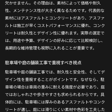
欠かせません。その理由は、素材によって価格や耐久
方法
性、メンテナンス性が大きく異なるためです。代表的な
舗装工事の素材選びで後悔しないコツ
素材にはアスファルトとコンクリートがあり、アスファ
おしゃれな駐車場舗装工事の実現ポイント
ルトは施工が早くコストパフォーマンスに優れ、コンク
舗装工事の失敗を防ぐための注意点
リートは耐久性とデザイン性に優れます。実際の選定で
は、用途や予算、デザインの好みに応じて比較検討し、
用途別に最適な舗装工事の選び方
長期的な維持管理も視野に入れることが重要です。
おしゃれな庭づくりに活きる舗装工事の工夫
おしゃれな庭を演出する舗装工事のアイデ
駐車場や庭の舗装工事で重視すべき視点
ア
駐車場や庭の舗装工事では、耐久性と安全性、そしてデ
庭アスファルトDIYで予算を抑える工夫
ザイン性を重視することがポイントです。なぜなら、駐
舗装工事で実現する機能的な庭空間づくり
車場の場合は車両の重みに耐える強度が必要であり、庭
舗装工事の素材で変わる庭のおしゃれ度
ではおしゃれさや歩きやすさも求められるからです。具
庭舗装工事の失敗談と後悔しない選択
体的には、駐車場には厚みのあるアスファルトやコンク
舗装工事で庭が生まれ変わるポイント
リートが適し、庭には滑りにくい素材や色彩を工夫した