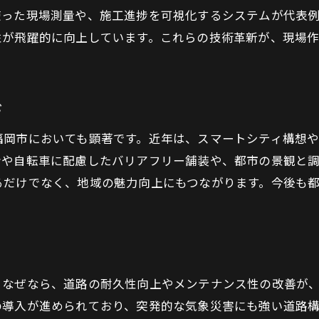
スマートシティ化へ導く新しい舗装工事技術
使った現場測量や、施工進捗を可視化するシステムが代表
スマートシティ実現へ舗装工事の役割拡大
性が飛躍的に向上しています。これらの技術革新が、現場
舗装工事技術が都市のIoT化を推進する
デジタル連携で進化する舗装工事事例
ICT活用による舗装工事の効率向上策
ド
スマート道路整備と舗装工事の未来像
福岡市においても顕著です。近年は、スマートシティ構想
舗装工事が支える次世代都市インフラ
者や自転車に配慮したバリアフリー舗装や、都市の景観と
舗装工事技術進化がもたらす街の安全性向上
るだけでなく、地域の魅力向上にもつながります。今後も
舗装工事が実現する安心安全な道路環境
新技術導入で高まる舗装工事の安全対策
舗装工事が支える災害に強い都市づくり
福岡市の安心に寄与する舗装工事技術
。なぜなら、道路の耐久性向上やメンテナンス性の改善が
路面改良と舗装工事が事故防止に貢献
の導入が進められており、突発的な気象災害にも強い道路構