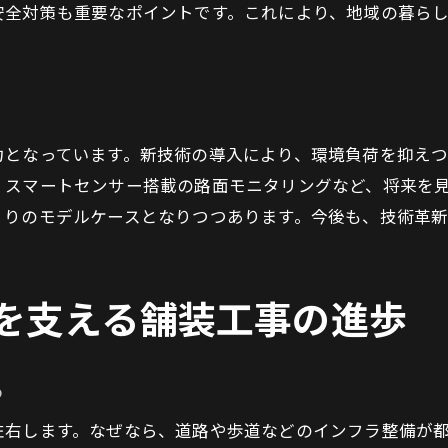
安全対策も重要なポイントです。これにより、地域の暮ら
舗装工事現場で進む安全性向上の工夫
現場で活きる舗装工事の最新手法まとめ
舗装工事最前線の実践技術を解説
現場効率化を実現する舗装工事手法
舗装工事に役立つ施工事例の共有
力となっています。新技術の導入により、環境負荷を抑え
、スマートセンサー搭載の路面モニタリングなど、将来を
現場で活かせる舗装工事の工夫とは
くりのモデルケースとなりつつあります。今後も、技術革
舗装工事の生産性向上策を徹底分析
業界注目の舗装工事最新手法まとめ
福岡市に見る舗装工事の効率化とコスト削減
を支える舗装工事の進歩
舗装工事で実現するコスト削減の秘訣
効率化を叶える舗装工事の新技術紹介
る
福岡市に根付く舗装工事の合理化手法
左右します。なぜなら、道路や歩道などのインフラ整備が
舗装工事現場で進む省力化の実践例