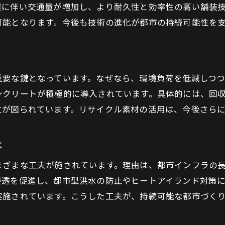
展に伴い交通量が増加し、より耐久性と効率性の高い舗装
コストパフォーマンス重視の舗装工事策
可能となります。今後も技術の進化が都市の持続可能性を
舗装工事の効率化が都市成長を支える
舗装工事で実現する快適な道路環境の秘密
舗装工事技術が創る快適な道路空間
重要な鍵となっています。なぜなら、環境負荷を低減しつ
路面品質向上と舗装工事の相関性
ンクリートが積極的に導入されています。具体的には、回
舗装工事による静音性・快適性の進化
立が図られています。リサイクル素材の活用は、今後さら
利用者目線で考える舗装工事の工夫
舗装工事で支える安全と快適な移動環境
は
未来の都市に求められる舗装工事の姿
まざまな工夫が施されています。理由は、都市インフラの
浸透を促進し、都市型洪水の防止やヒートアイランド対策
実施されています。こうした工夫が、持続可能な都市づく