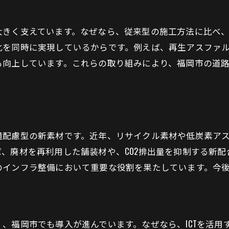
リサイクル素材活用が舗装工事の鍵に
大きく支えています。なぜなら、従来型の施工方法に比べ
持続可能性を高める舗装工事の工夫とは
化を同時に実現しているからです。例えば、再生アスファ
都市開発と両立する舗装工事の発展例
も向上しています。これらの取り組みにより、福岡市の道
舗装工事がもたらす環境負荷低減効果
新技術導入で進化する舗装工事の現場
環境配慮型舗装工事が福岡市で注目の理由
環境配慮型舗装工事が支持される背景
境配慮型の新素材です。近年、リサイクル素材や低炭素ア
舗装工事現場で広がるエコ素材の活用
、廃材を再利用した舗装材や、CO2排出量を抑制する新
CO2削減に貢献する舗装工事の取り組み
のインフラ整備において重要な役割を果たしています。今
福岡市の街づくりと環境型舗装工事の関係
舗装工事による資源循環と地球環境保全
環境意識向上とともに進む舗装工事の変化
、福岡市でも導入が進んでいます。なぜなら、ICTを活用