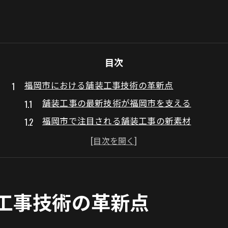
目次
福岡市における舗装工事技術の革新点
舗装工事の最新技術が福岡市を支える
福岡市で注目される舗装工事の新素材
舗装工事現場で進化するデジタル技術
都市開発と連動する舗装工事のトレンド
舗装工事による地域インフラの強化策
次世代舗装工事が福岡市の未来を創る
工事技術の革新点
持続可能な都市開発を支える舗装工事の進歩
舗装工事の進歩が都市の未来を左右する