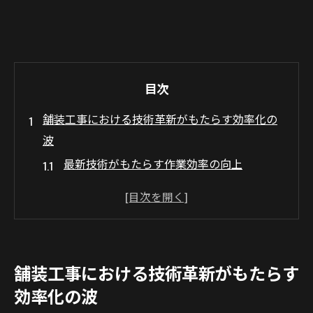
目次
舗装工事における技術革新がもたらす効率化の
波
最新技術がもたらす作業効率の向上
新素材の導入による耐久性の向上
技術革新によるコスト削減の実現
デジタルツールが変える現場管理
自動化技術の活用とその未来
舗装工事における技術革新がもたらす
革新的技術の現場適用事例
効率化の波
地域社会を支える舗装工事の重要性と未来