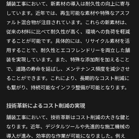
ン
舗装工事において、新素材の導入は耐久性の向上に寄与
リアルタイムデータを活用した意思決定
しています。近年では、再生可能な素材や特殊なアスフ
ァルト混合物が注目されています。これらの新素材は、
プロジェクトの成功事例から学ぶ
従来の材料に比べて耐久性が高く、環境への負荷を軽減
環境に優しい舗装工事を実現する最新技術の展
することが可能です。具体的には、リサイクル素材を活
望
用することで、耐久性とエコフレンドリーを両立した舗
リサイクル素材の活用とその利点
装を実現しています。また、特殊な添加剤を加えること
環境負荷を減らすための新しいアプローチ
で、道路の寿命を延ばし、メンテナンス頻度を減少させ
水資源管理とエコフレンドリーな工法
ることができます。これにより、長期的なコスト削減に
環境保護を考慮した技術選択
も繋がり、持続可能なインフラ整備が可能となります。
持続可能な技術がもたらす社会的利益
技術革新によるコスト削減の実現
環境への影響を最小限に抑える革新的技術
舗装工事の効率化を支える管理手法の革新
舗装工事において、技術革新はコスト削減の大きな鍵と
なります。近年、デジタルツールや先進的な施工機械の
効率的な資材管理の手法
導入が進み、効率的な作業が可能になりました。例え
人的資源の最適化と活用