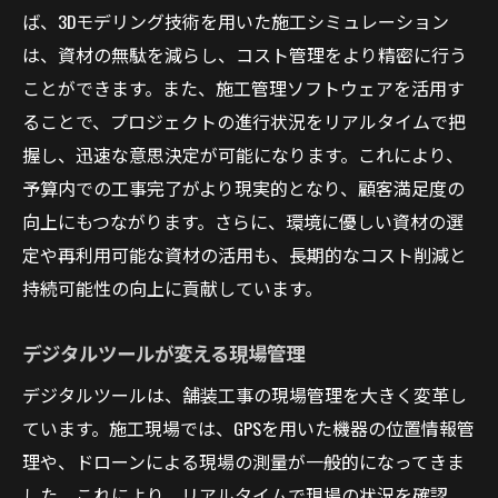
ば、3Dモデリング技術を用いた施工シミュレーション
コスト管理の新しいアプローチ
は、資材の無駄を減らし、コスト管理をより精密に行う
時間管理の重要性とその実践方法
ことができます。また、施工管理ソフトウェアを活用す
品質保証のための技術的支援
ることで、プロジェクトの進行状況をリアルタイムで把
プロジェクト全体の効率化戦略
握し、迅速な意思決定が可能になります。これにより、
持続可能なインフラを築くための舗装工事の秘
予算内での工事完了がより現実的となり、顧客満足度の
訣
向上にもつながります。さらに、環境に優しい資材の選
定や再利用可能な資材の活用も、長期的なコスト削減と
長寿命化を実現する技術の選定
持続可能性の向上に貢献しています。
地域社会との調和を図るための設計
持続可能性を高めるための共同体制
デジタルツールが変える現場管理
地元企業との連携による相乗効果
デジタルツールは、舗装工事の現場管理を大きく変革し
長期的視点に立った計画の重要性
ています。施工現場では、GPSを用いた機器の位置情報管
持続可能な開発目標への取り組み
理や、ドローンによる現場の測量が一般的になってきま
最新のアスファルト技術が変える舗装工事の現
した。これにより、リアルタイムで現場の状況を確認