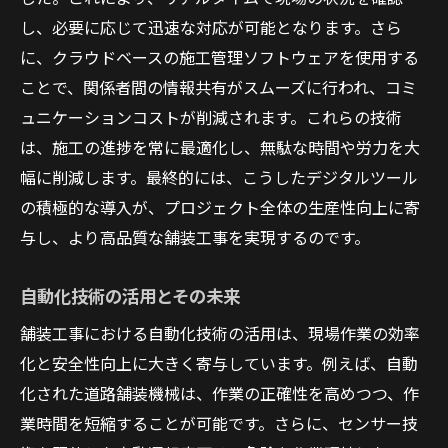
場
し、必要に応じて迅速な対応が可能となります。さら
高性能アスファルトの特徴と利点
に、クラウドベースの施工管理ソフトウェアを使用する
施工効率を上げる新しい技術
ことで、関係者間の情報共有がスムーズに行われ、コミ
ュニケーションコストが削減されます。これらの技術
耐久性を高めるための革新的な材料
は、施工の進捗を常に最適化し、無駄な時間や労力を大
気候変動に対応する舗装技術
幅に削減します。最終的には、こうしたデジタルツール
環境に配慮した新しいアスファルト
の積極的な導入が、プロジェクト全体の生産性向上に寄
地域特性に応じた材料選択
与し、より高品質な舗装工事を実現するのです。
舗装工事の未来を担う次世代技術の可能性
スマート技術によるインフラ管理
自動化技術の活用とその未来
次世代のセンサー技術とその応用
舗装工事における自動化技術の活用は、現場作業の効率
AIの導入がもたらす管理の変革
化と安全性向上に大きく寄与しています。例えば、自動
未来の交通インフラへの影響
化された道路舗装機械は、作業の正確性を高めつつ、作
業時間を短縮することが可能です。さらに、センサー技
持続可能な都市開発を支える技術