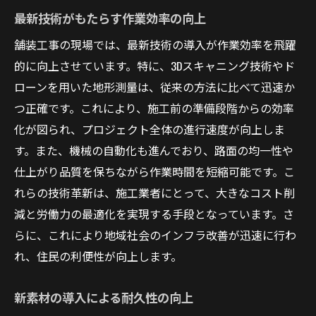
最新技術がもたらす作業効率の向上
地域インフラの強化と持続可能性
舗装工事が地域経済に与える影響
舗装工事の現場では、最新技術の導入が作業効率を飛躍
住民の生活品質向上に貢献する工事
的に向上させています。特に、3Dスキャニング技術やド
ローンを用いた地形測量は、従来の方法に比べて迅速か
コミュニティへの環境影響の最小化
つ正確です。これにより、施工前の準備段階からの効率
未来の社会を見据えたインフラ投資
化が図られ、プロジェクト全体の進行速度が向上しま
地域密着型のプロジェクト遂行
す。また、機械の自動化も進んでおり、路面の均一性や
技術の進化が変える舗装工事のプロジェクト管
仕上がり品質を保ちながら作業時間を短縮可能です。こ
理
れらの技術革新は、施工業者にとって、大きなコスト削
プロジェクト管理におけるデジタル化の進
減と労働力の最適化を実現する手段となっています。さ
展
らに、これにより地域社会のインフラ改善が迅速に行わ
効率的なスケジュール管理の手法
れ、住民の利便性が向上します。
リスク管理における新技術の活用
新素材の導入による耐久性の向上
プロジェクトの透明性とコミュニケーショ