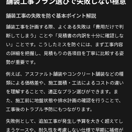
舗装工事プラン選びで失敗しない極意
費用と仕様で比較する舗装工事の基本
舗装工事費用を左右する仕様の選び方
舗装工事の失敗を防ぐ基本ポイント解説
舗装工事の単価表を活用した比較方法
舗装工事を計画する際、よくある失敗は「費用だけで判
アスファルト舗装工事の費用相場を知る
断してしまう」ことや「見積書の内訳を十分に確認しな
い」ことです。こうしたミスを防ぐには、まず工事内容
小規模舗装工事で気を付けたい費用項目
の詳細を把握し、見積もりの各項目を丁寧に比較する姿
駐車場舗装工事の修繕費用の目安とは
勢が重要です。
納得できる舗装工事プランの探し方
例えば、アスファルト舗装やコンクリート舗装などの種
舗装工事プラン選定で重視すべきポイント
類による価格差や、施工面積・工法によるコストの違い
施工内容ごとの舗装工事費用の内訳解説
を理解することで、適正なプラン選びができます。ま
見積書でチェックしたい舗装工事の項目
た、施工前に地盤状態や排水計画の確認を行うことで、
予算内で選ぶ舗装工事プランの工夫とは
工事後のトラブル予防にもつながります。
アスファルト舗装の耐久性とコスト比較
失敗例として、追加工事が発生し予算を大きく超えてし
コストを抑える舗装工事の計画術
まうケースや、耐久性を考慮しない仕様で早期に補修が