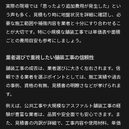
単価表から分かる舗装工事費用の相場感
実際の現場では「思ったより追加費用が発生した」とい
公共工事と民間工事の単価の違いを知る
う声も多く、見積もり時に地盤状況を詳細に確認し、必
アスファルト舗装の平米単価を比較する
要な施工範囲や補強内容を業者と十分にすり合わせるこ
舗装工事の単価が変動する要因を解説
とが大切です。特に小規模な舗装工事では単価表や面積
ごとの費用目安も参考にしましょう。
業者選びで重視したい舗装工事の信頼性
舗装工事の成否は、業者選びに大きく左右されます。信
頼できる業者を選ぶポイントとしては、施工実績や過去
の事例、資格の有無、見積書の明瞭さなどが挙げられま
す。
例えば、公共工事や大規模なアスファルト舗装工事の経
験が豊富な業者は、品質や安全面でも安心できます。ま
た、見積書の内訳が詳細で、工事内容や使用材料、単価