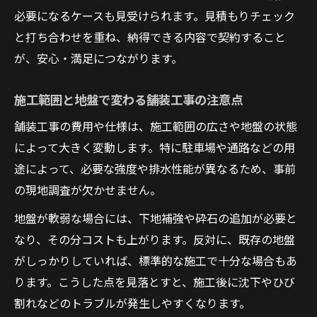
舗装工事のコストを抑える具体的な方法
必要になるケースも見受けられます。見積もりチェック
施工範囲ごとの舗装工事費用最適化のコツ
と打ち合わせを重ね、納得できる内容で契約すること
舗装工事の追加費用を事前に防ぐチェック
が、安心・満足につながります。
見積もり交渉で有利になるポイント解説
施工範囲と地盤で変わる舗装工事の注意点
修繕や補修による舗装工事コスト削減術
舗装工事の費用や仕様は、施工範囲の広さや地盤の状態
舗装工事の見積書を理解するポイント
によって大きく変動します。特に駐車場や通路などの用
舗装工事見積書の内訳で注目すべき点
途によって、必要な強度や排水性能が異なるため、事前
単価・材料費・工賃の違いとその意味
の現地調査が欠かせません。
見積書比較で見抜く舗装工事の適正価格
地盤が軟弱な場合には、下地補強や砕石の追加が必要と
重機回送費など見落としがちな費用項目
なり、その分コストも上がります。反対に、既存の地盤
舗装工事見積書で注意すべき追加費用
がしっかりしていれば、標準的な施工で十分な場合もあ
アスファルト舗装の単価を賢く見極める
ります。こうした点を見落とすと、施工後に沈下やひび
アスファルト舗装工事単価の目安を解説
割れなどのトラブルが発生しやすくなります。