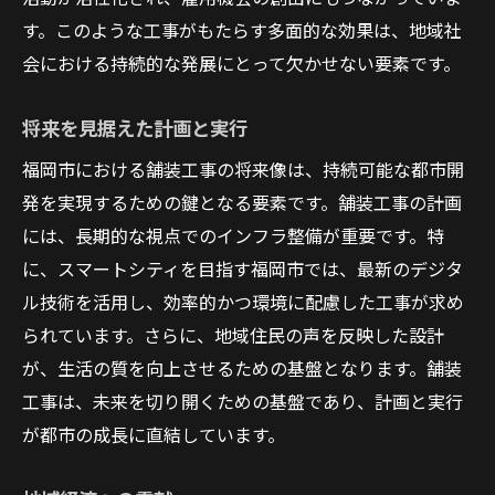
エコフレンドリーな施工技術
す。このような工事がもたらす多面的な効果は、地域社
長寿命化による資源節約
会における持続的な発展にとって欠かせない要素です。
自治体との連携による効率化
将来を見据えた計画と実行
自然環境を守る舗装プロジェクト
福岡市における舗装工事の将来像は、持続可能な都市開
地域活性化への貢献
発を実現するための鍵となる要素です。舗装工事の計画
社会的責任を果たす舗装工事
には、長期的な視点でのインフラ整備が重要です。特
舗装工事の技術革新がもたらす福岡市の変貌
に、スマートシティを目指す福岡市では、最新のデジタ
最新技術がもたらす都市景観の進化
ル技術を活用し、効率的かつ環境に配慮した工事が求め
地元企業との協力による技術開発
られています。さらに、地域住民の声を反映した設計
革新技術による施工効率の向上
が、生活の質を向上させるための基盤となります。舗装
都市の魅力を高める舗装デザイン
工事は、未来を切り開くための基盤であり、計画と実行
が都市の成長に直結しています。
快適な都市生活を支える技術
福岡市の未来を切り開く革新的プロジェク