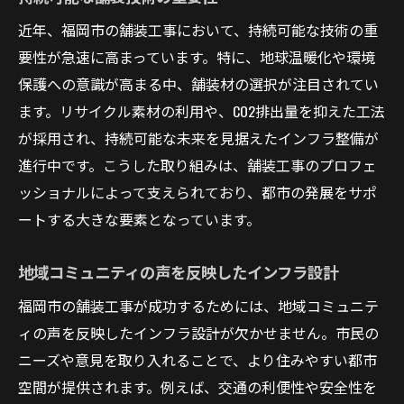
を支える
近年、福岡市の舗装工事において、持続可能な技術の重
最新鋭の技術導入がもたらす効率化
要性が急速に高まっています。特に、地球温暖化や環境
イノベーションが変える道路インフラ
保護への意識が高まる中、舗装材の選択が注目されてい
スマートシティ実現に向けた取り組み
ます。リサイクル素材の利用や、CO2排出量を抑えた工法
が採用され、持続可能な未来を見据えたインフラ整備が
工期短縮と安全性向上の取り組み
進行中です。こうした取り組みは、舗装工事のプロフェ
AIとデータ活用による精密施工
ッショナルによって支えられており、都市の発展をサポ
未来の福岡市を支える技術革新
ートする大きな要素となっています。
福岡市の舗装工事アップグレード: 環境に配慮し
たアプローチ
地域コミュニティの声を反映したインフラ設計
環境に優しい舗装材料の選択
福岡市の舗装工事が成功するためには、地域コミュニテ
リサイクル素材の積極的な活用
ィの声を反映したインフラ設計が欠かせません。市民の
施工プロセスにおけるCO2削減
ニーズや意見を取り入れることで、より住みやすい都市
地域の自然環境を守る取り組み
空間が提供されます。例えば、交通の利便性や安全性を