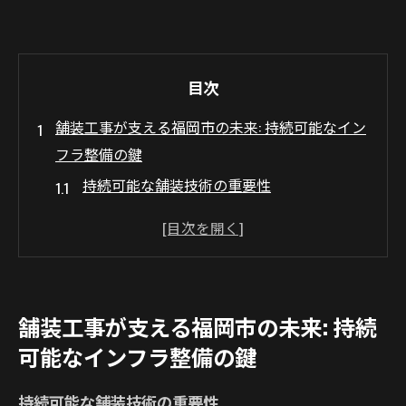
目次
舗装工事が支える福岡市の未来: 持続可能なイン
フラ整備の鍵
持続可能な舗装技術の重要性
地域コミュニティの声を反映したインフラ
設計
環境負荷を軽減する材料の選択
市民の暮らしを支える舗装工事の役割
舗装工事が支える福岡市の未来: 持続
将来を見据えた計画と実行
可能なインフラ整備の鍵
地域経済への貢献
最新技術で進化する舗装工事: 福岡市の街づくり
持続可能な舗装技術の重要性