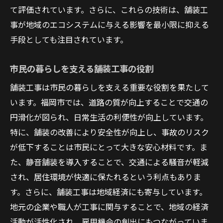
バリアフリー化の推進
て評価されています。さらに、これらの技術は、舗装工
地域の安全性向上への貢献
事が地域のエコシステムに与える影響を最小限に抑える
コミュニティスペースの創出
手段としても注目されています。
公共交通の利便性向上
市民の暮らしを支える舗装工事の役割
福岡市での舗装工事の新展開: 未来を見据えた道
路インフラ
舗装工事は市民の暮らしを支える重要な役割を果たして
次世代の舗装技術導入
います。福岡市では、道路の質が向上することで交通の
社会インフラの長期的視野
円滑化が図られ、日常生活の利便性が向上しています。
特に、舗装の改善により安全性が向上し、事故のリスク
持続可能な交通ネットワークの構築
が低下することは市民にとって大きな安心材料です。ま
地域のニーズに応える柔軟性
た、静音舗装を導入することで、交通による騒音が軽減
都市環境の質向上に向けた挑戦
され、居住環境が快適に保たれるという利点もありま
市民のための未来志向のインフラ
す。さらに、舗装工事は地域経済にも寄与しています。
持続可能な都市づくりに寄与する福岡市の舗装
地元の企業や職人が工事に関与することで、地域の経済
工事
活動が活性化され、雇用機会の創出にもつながっていま