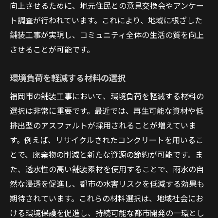
エネルギー効率の向上
向上させるために、地元住民との意見交換会やアンケー
ト調査が行われています。これにより、地域に根ざした
持続可能な社会を目指して
舗装工事が実現し、コミュニティ全体の生活の質を向上
福岡市の成長と共に進化する舗装工事の役割
させることが可能です。
都市成長を支えるインフラの重要性
変化する需要に応える柔軟性
環境負荷を軽減する材料の選択
未来を見据えたインフラ計画
福岡市の舗装工事において、環境負荷を軽減する材料の
コミュニティとの連携による施工
選択は非常に重要です。最近では、再生可能な資材や低
福岡市の発展に寄与する技術
排出型のアスファルトが採用されることが増えていま
持続可能な都市開発への寄与
す。例えば、リサイクルされたコンクリートを用いるこ
舗装工事が福岡市を変える: 快適な生活環境の実
とで、廃棄物の削減と新たな資源の節約が可能です。ま
現に向けて
た、透水性の高い舗装素材を使用することで、雨水の自
然な浸透を促進し、都市の水害リスクを低減する効果も
歩行者に優しい街づくり
期待されています。これらの材料選択は、地域社会にお
交通の流れをスムーズにする設計
ける環境保護を促進し、持続可能な都市開発の一環とし