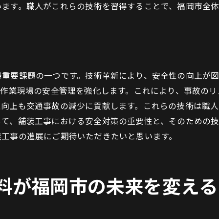
います。職人がこれらの技術を習得することで、福岡市全
デジタル技術を活用したインフラ整備
IoTがもたらす舗装工事の進化
スマートシティに不可欠な通信インフラ
都市データ活用による効率的なインフラ管理
最重要課題の一つです。技術革新により、安全性の向上が図
住民参加型のスマートシティ構築
、作業現場の安全管理を強化します。これにより、事故の
未来の都市像を描くためのインフラ改革
性向上も交通事故の減少に貢献します。これらの技術は職人
福岡市の舗装工事が未来に与える影響と展望
じて、舗装工事における安全対策の重要性と、そのための
次世代都市のビジョンと現実
装工事の進展にご期待いただきたいと思います。
持続可能な都市の実現に向けたロードマップ
未来の課題に対する現代の解決策
料が福岡市の未来を変える
技術と共に進化する都市インフラ
地球環境に配慮した都市計画の必要性
福岡市の都市発展における長期的展望