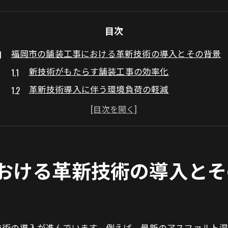
目次
福岡市の舗装工事における革新技術の導入とその背景
新技術がもたらす舗装工事の効率化
革新技術導入に伴う環境負荷の軽減
技術進化が与える地域経済への影響
過去と未来：技術変遷の軌跡
技術革新が促す職人のスキル向上
安全性向上を目指した技術的取り組み
おける革新技術の導入とそ
環境に優しい舗装材料が福岡市の未来を変える
再生資源の活用とその効果
持続可能な材料選びの重要性
技術の導入が進んでいます。例えば、最新のアスファルト