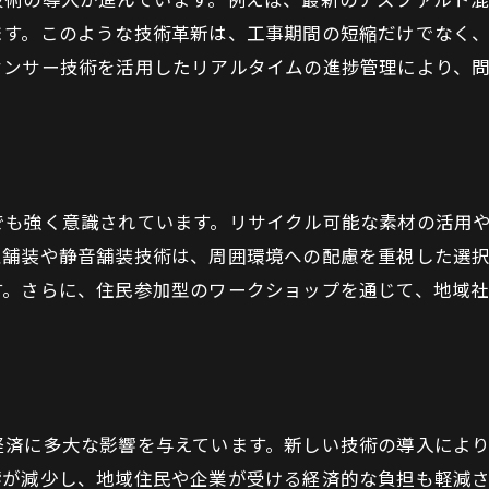
環境に配慮した舗装材料の選択基準
ます。このような技術革新は、工事期間の短縮だけでなく
エコ舗装の導入事例とその成果
センサー技術を活用したリアルタイムの進捗管理により、
環境改善に寄与する舗装材料の特性
未来を見据えた材料研究の最新動向
地域経済を支える福岡市の舗装工事の重要性
地元企業との連携による経済効果
も強く意識されています。リサイクル可能な素材の活用や
舗装工事が生み出す雇用の機会
性舗装や静音舗装技術は、周囲環境への配慮を重視した選
インフラ整備が地域産業に与える影響
す。さらに、住民参加型のワークショップを通じて、地域
商業圏拡大を支える舗装工事の役割
観光産業と舗装工事の関連性
経済成長を促進する舗装工事プロジェクト
住民の生活の質を向上させる福岡市の舗装工事の役割
経済に多大な影響を与えています。新しい技術の導入によ
安全で快適な交通環境の提供
響が減少し、地域住民や企業が受ける経済的な負担も軽減