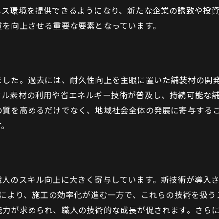
歩行者優先の街づくりと舗装工事
ネス環境を提供できるようになり、新たな企業の誘致や投
バリアフリー化への取り組み
質を向上させる重要な要素となっています。
コミュニティ形成に寄与するインフラ整備
住民の声を反映した工事計画の策定
住環境改善と舗装工事の関係
ました。過去には、耐久性向上を主眼に置いた舗装材の開
持続可能な都市づくりを目指す福岡市の舗装工事の挑
クル素材の利用や省エネルギー技術が普及し、持続可能な
長期的視点での持続可能性の追求
の質を高めるだけでなく、地域社会全体の発展に寄与する
す。
都市開発と自然環境の調和
エネルギー効率向上を目指した取り組み
地域社会と連携した持続可能な計画
未来志向の都市計画と舗装工事
職人のスキル向上に大きく寄与しています。新技術が導入
用により、施工の効率化が進む一方で、これらの技術を扱
持続可能性を支える政策と実践
能力が求められ、職人の技術的な成長が促されます。さら
スマートシティ実現に向けた福岡市のインフラ改革