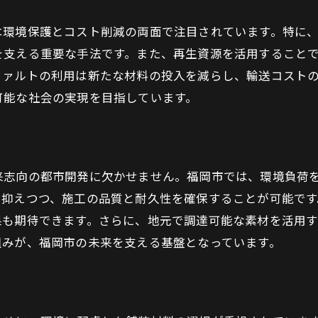
舗装工事を通じた福岡市の経済活性化への取り組み
は環境保護とコスト削減の両面で注目されています。特に
地域経済における舗装工事の影響
を支える重要な手法です。また、再生資源を活用すること
公共事業がもたらす経済効果
ファルトの利用は新たな材料の投入を減らし、輸送コスト
地元企業への支援と成長促進
可能な社会の実現を目指しています。
インフラ投資による地域の持続的発展
都市再開発と経済活性化の相互作用
福岡市の経済戦略における舗装工事の位置付け
来志向の都市開発に欠かせません。福岡市では、環境負荷
を抑えつつ、施工の品質と耐久性を確保することが可能で
果も期待できます。さらに、地元で調達可能な素材を活用
組みが、福岡市の未来を支える基盤となっています。