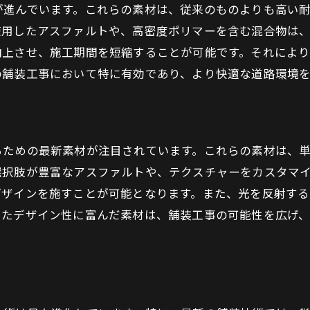
が進んでいます。これらの素材は、従来のものよりも高い
舗装工事における表面仕上げの重要性とその未来
使用したアスファルトや、高密度ポリマーを含む混合物は
表面仕上げがもたらす経済的効果
向上させ、施工期間を短縮することが可能です。それによ
未来につながる表面仕上げの価値
の舗装工事において特に有効であり、より快適な道路環境
美しさを保つためのメンテナンス方法
表面仕上げの変遷とその未来
持続可能な表面仕上げの実現に向けて
るための最新素材が注目されています。これらの素材は、
表面仕上げが描く未来の街づくり
選択肢が豊富なアスファルトや、テクスチャーをカスタマ
デザインを施すことが可能となります。また、光を反射す
したデザイン性に富んだ素材は、舗装工事の可能性を広げ