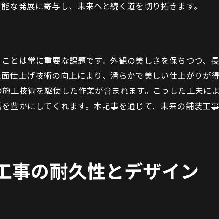
可能な発展に寄与し、未来へと続く道を切り拓きます。
都市景観に貢献する美しい舗装
地域活性化を促進する舗装工事
環境改善に寄与する表面仕上げ
ることは常に重要な課題です。外観の美しさを保ちつつ、
住民にとっての舗装の価値
表面仕上げ技術の向上により、滑らかで美しい仕上がりが
地域社会に与える経済的影響
の施工技術を駆使した作業が含まれます。こうした工夫に
持続可能な地域づくりへの貢献
活を豊かにしてくれます。本記事を通じて、未来の舗装工
耐久性を高める舗装工事の革新技術とは
耐久性強化のための革新技術
最新技術で実現する長寿命舗装
工事の耐久性とデザイン
舗装工事における安全性の向上
耐久性を左右する施工技術
革新技術がもたらす持続可能性
未来の舗装における技術的挑戦