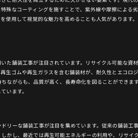
耐久性を高めるための新技術
に特殊なコーティングを施すことで、紫外線や摩擦による
舗装工事における素材選びのポイント
トを使用して視覚的な魅力を高めることも人気があります
新素材による色彩と質感の変化
持続可能な舗装素材の未来
舗装工事の進化：美しさと耐久性の両立を目指して
過去から現在への舗装工事の進化
用いた舗装工事が注目されています。リサイクル可能な資
美しさを追求した新しい工法
、再生ゴムや再生ガラスを含む舗装材が、耐久性とエコロ
耐久性を重視した施工プロセス
持ちながらも、品質が高く、長寿命化を図ることができま
現代の舗装工事が目指すもの
しています。
最新技術がもたらす変革
未来の舗装工事の可能性
未来の舗装工事を支える最新の表面技術
ンドリーな舗装工事が注目を集めています。従来の舗装工
表面技術の最新トレンド
。しかし、最近では再生可能エネルギーの利用や、リサイ