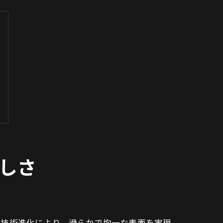
しさ
の技術進化により、滑らかで均一な表面を実現