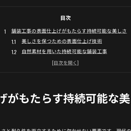
目次
舗装工事の表面仕上げがもたらす持続可能な美しさ
美しさを保つための表面仕上げ技術
自然素材を用いた持続可能な舗装工事
エコフレンドリーな舗装工事とは
地域社会に貢献する美しい舗装
舗装工事における環境配慮の重要性
美観と耐久性を両立するための工夫
げがもたらす持続可能な美
新素材が変える舗装工事の耐久性とデザイン
革新的な新素材の利用法
デザイン性を向上させる最新素材
しさと耐久性を両立するために欠かせない要素です。現代