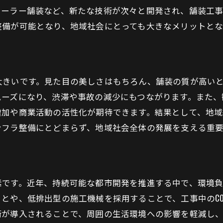
高性能な表面仕上げ技術の紹介
ソーラー舗装など、新たな技術が次々と開発され、舗装工
次世代の表面技術がもたらすメリット
整備が可能となり、地域社会にとっても大きなメリットとな
耐久性を向上させる最新技術
将来の表面技術開発の方向性
地域社会を変える表面技術の力
大きいです。見た目の美しさはもちろん、舗装の質が高い
美しい舗装工事の作り方：表面仕上げの秘訣
ムーズになり、渋滞や事故の減少にもつながります。また、
プロが教える表面仕上げのテクニック
増加や商業活動の活性化が期待できます。結果として、地
ンフラ整備にとどまらず、地域社会全体の発展を支える重要
美しさを最大限に引き出すための方法
職人技が光る表面仕上げ
表面仕上げによるデザインの工夫
細部にこだわった美しい舗装作り
素です。近年、持続可能な都市開発を推進する中で、環境
とや、低排出型の施工機械を採用することで、工事中のC
表面仕上げで差をつける技術
術が導入されることで、周囲の生活環境への影響を軽減し
舗装工事の表面仕上げが地域社会に与える影響