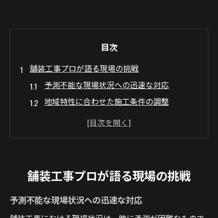
目次
舗装工事プロが語る現場の挑戦
予測不能な現場状況への迅速な対応
地域特性に合わせた施工条件の調整
交通渋滞を避けるための計画立案
限られた時間内で最大の成果を出す方法
安全対策の強化と従業員教育
社会からの期待に応えるための努力
舗装工事プロが語る現場の挑戦
舗装工事の専門家が直面する日常の難題
予測不能な現場状況への迅速な対応
施工スケジュールの厳格な管理
機材や資材の調達と管理