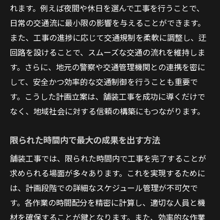
れます。例えば夜間や休日を選んで工事を行うことで、
成功へ導くプロジェクトマネジメント
日常の交通流に最小限の影響を与えることができます。
現場作業の効率化と無駄の削減
また、工事の進捗に応じて交通規制を柔軟に調整し、迂
コミュニケーションの重要性
回路を設けることで、スムーズな交通の流れを維持しま
プロジェクトのスムーズな進行を支える技
す。さらに、地元の警察や交通管理機関との連携を密に
術
して、安全かつ効率的な交通制御を行うことも重要で
品質管理の徹底と安全対策
す。こうした計画立案は、舗装工事を成功に導くだけで
顧客満足度向上につながる工夫
なく、地域社会に対する信頼の構築にもつながります。
気候変動が与える舗装工事への影響と対策
限られた時間内で最大の成果を出す方法
異常気象による施工遅延リスクの緩和
舗装工事では、限られた時間内で工事を完了することが
耐候性を高める素材選びの重要性
求められる場面が多々あります。これを実現するために
施工スケジュールの柔軟な変更対応
は、計画段階での詳細なスケジュール管理が不可欠で
気候変動対策としての新技術導入
す。各作業の時間配分を精密に計算し、適切な人員と機
環境意識向上と持続可能な開発
材を確保することが鍵となります。また、効率的な作業