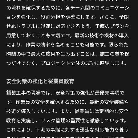
地域ごとの気候特性を考慮した計画
の流れを確保するために、各チーム間のコミュニケーシ
舗装工事の現場で重要なチームワーク
ョンを強化し、役割分担を明確にします。さらに、予期
現場での円滑なコミュニケーションの構築
せぬトラブルに迅速に対応できるよう、予備のプランを
役割分担の明確化と責任の共有
用意しておくことも大切です。最新の技術や機材の導入
により、作業の効率を高めることも可能です。限られた
チーム全体でのスキル向上と教育
時間の中で最大の成果を生み出すことは、施工の質を保
問題解決における一致団結の力
つだけでなく、プロジェクト全体の成功に直結します。
各メンバーの強みを活かしたアプローチ
現場での信頼関係がもたらす成果
安全対策の強化と従業員教育
舗装工事の現場では、安全対策の強化が最優先事項で
す。作業員の安全を確保するために、最新の安全装備や
技術を導入しています。また、従業員には定期的な安全
教育を実施し、リスク管理の重要性を徹底しています。
これにより、不測の事態に対する迅速な対応能力を養う