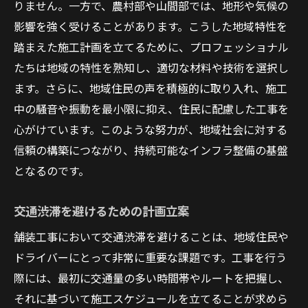
りません。一方で、農村部や山間部では、地形や気候の
施工現場での経験が育むプロ意識
影響を強く受けることがあります。こうした地域特性を
プロフェッショナルのキャリアパス
踏まえた施工計画を立てるために、プロフェッショナル
業界内での技術交流と学び
たちは地域の特性を熟知し、適切な材料や技術を選択し
ます。さらに、地域住民の声を積極的に取り入れ、施工
現場での課題解決のプロセス
中の騒音や振動を最小限に抑え、住民に配慮した工事を
施工後のフォローアップと改善策
心がけています。このような努力が、地域社会に対する
舗装工事で活かされる最新技術の実態
信頼の構築につながり、持続可能なインフラ整備の基盤
ドローン技術の導入と効果
となるのです。
高精度の測量技術で施工精度を向上
持続可能な素材の活用
交通渋滞を避けるための計画立案
施工管理におけるデジタル化の進展
舗装工事において交通渋滞を避けることは、地域住民や
環境負荷を低減する新技術
ドライバーにとって非常に重要な課題です。工事を行う
スマート技術による現場効率化
際には、最初に交通量の多い時間帯やルートを把握し、
それに基づいて施工スケジュールを立てることが求めら
プロが明かす舗装工事の成功の鍵