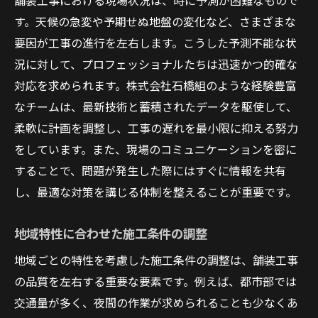
舗装工事における現場状況は、時に予測が困難なもので
す。天候の急変や予期せぬ地盤の変化など、さまざまな
異常気象と施工リスクの軽減策
要因が工事の進行を左右します。こうした予測不能な状
地域住民とのコミュニケーションの重要性
況に対して、プロフェッショナルたちは迅速かつ的確な
施工品質の維持と向上への取り組み
対応を求められます。株式会社石橋組のような経験豊富
予算内での効果的な資源配分
なチームは、最新技術と蓄積されたデータを駆使して、
都市の発展を支える舗装工事のリアル
柔軟に計画を調整し、工事の遅れを最小限に抑える努力
地域社会への貢献とインフラ整備
をしています。また、現場のコミュニケーションを密に
未来を見据えた都市計画との連携
することで、問題が発生した際にはすぐに情報を共有
し、最適な対策を講じる体制を整えることが重要です。
公共交通機関との調和した整備
持続可能な開発を支える革新的技術
地域特性に合わせた施工条件の調整
地域経済に与える影響と雇用創出
地域ごとの特性を考慮した施工条件の調整は、舗装工事
長期的な視点でのインフラ投資
の品質を左右する重要な要素です。例えば、都市部では
舗装工事の舞台裏に迫るプロの視点
交通量が多く、夜間の作業が求められることも少なくあ
現場のリアルな声に耳を傾ける